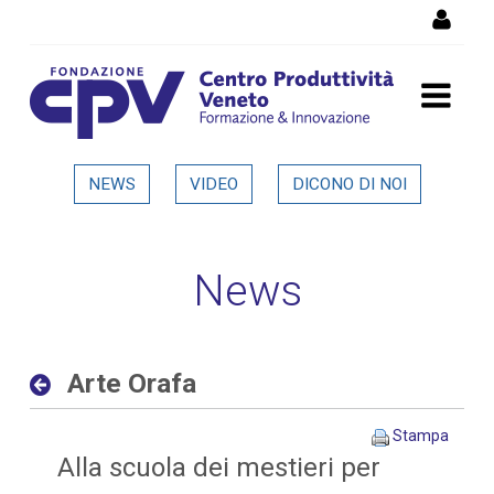
Salta al Contenuto
Arte Orafa - Dettaglio in
NEWS
VIDEO
DICONO DI NOI
evidenza
News
Arte Orafa
Stampa
Alla scuola dei mestieri per