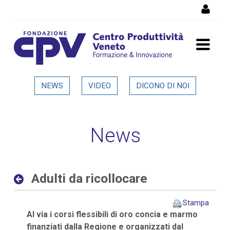
Salta al Contenuto
Adulti da ricollocare -
NEWS
VIDEO
DICONO DI NOI
Dettaglio in evidenza
News
Adulti da ricollocare
Stampa
Al via i corsi flessibili di oro concia e marmo
finanziati dalla Regione e organizzati dal