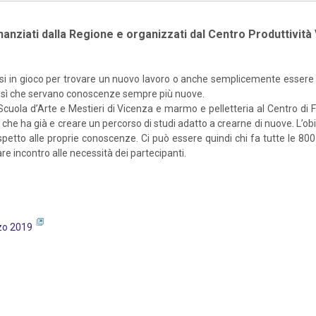
finanziati dalla Regione e organizzati dal Centro Produttivit
tersi in gioco per trovare un nuovo lavoro o anche semplicemente essere
no sì che servano conoscenze sempre più nuove.
lla Scuola d’Arte e Mestieri di Vicenza e marmo e pelletteria al Centro
he ha già e creare un percorso di studi adatto a crearne di nuove. L’obie
e rispetto alle proprie conoscenze. Ci può essere quindi chi fa tutte le
are incontro alle necessità dei partecipanti.
rzo 2019