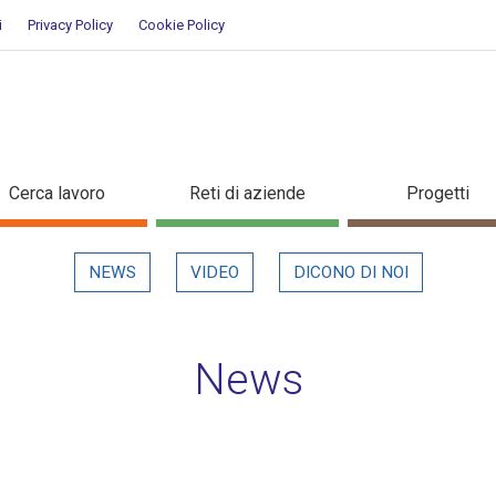
i
Privacy Policy
Cookie Policy
taglio in evidenza
Cerca lavoro
Reti di aziende
Progetti
NEWS
VIDEO
DICONO DI NOI
News