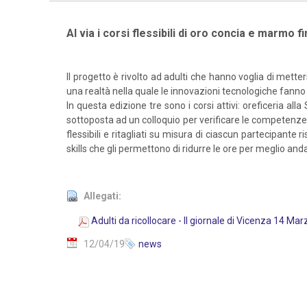
Al via i corsi flessibili di oro concia e marmo 
Il progetto è rivolto ad adulti che hanno voglia di met
una realtà nella quale le innovazioni tecnologiche fan
In questa edizione tre sono i corsi attivi: oreficeria a
sottoposta ad un colloquio per verificare le competenze c
flessibili e ritagliati su misura di ciascun partecipant
skills che gli permettono di ridurre le ore per meglio and
Allegati:
Adulti da ricollocare - Il giornale di Vicenza 14 Ma
12/04/19
news