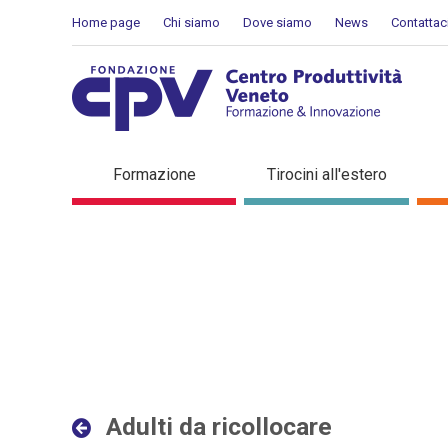
Salta al Contenuto
Home page
Chi siamo
Dove siamo
News
Contattac
Adulti da ricollocare - Det
Formazione
Tirocini all'estero
Adulti da ricollocare