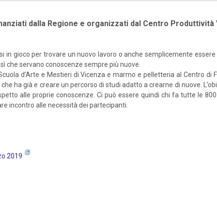
finanziati dalla Regione e organizzati dal Centro Produttivit
tersi in gioco per trovare un nuovo lavoro o anche semplicemente essere
no sì che servano conoscenze sempre più nuove.
lla Scuola d’Arte e Mestieri di Vicenza e marmo e pelletteria al Centro
he ha già e creare un percorso di studi adatto a crearne di nuove. L’obie
e rispetto alle proprie conoscenze. Ci può essere quindi chi fa tutte le
are incontro alle necessità dei partecipanti.
rzo 2019