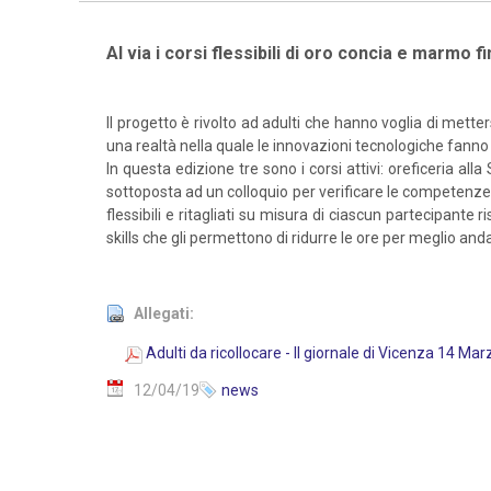
Al via i corsi flessibili di oro concia e marmo 
Il progetto è rivolto ad adulti che hanno voglia di met
una realtà nella quale le innovazioni tecnologiche fan
In questa edizione tre sono i corsi attivi: oreficeria a
sottoposta ad un colloquio per verificare le competenze c
flessibili e ritagliati su misura di ciascun partecipant
skills che gli permettono di ridurre le ore per meglio and
Allegati:
Adulti da ricollocare - Il giornale di Vicenza 14 Ma
12/04/19
news