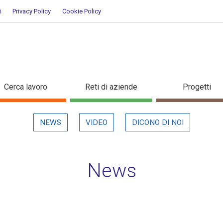
i
Privacy Policy
Cookie Policy
taglio in evidenza
Cerca lavoro
Reti di aziende
Progetti
NEWS
VIDEO
DICONO DI NOI
News