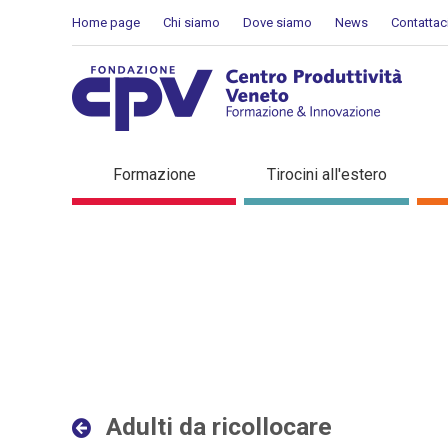
Salta al Contenuto
Home page
Chi siamo
Dove siamo
News
Contattac
Adulti da ricollocare - Det
Formazione
Tirocini all'estero
Adulti da ricollocare