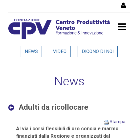
Salta al Contenuto
Adulti da ricollocare -
NEWS
VIDEO
DICONO DI NOI
Dettaglio in evidenza
News
Adulti da ricollocare
Stampa
Al via i corsi flessibili di oro concia e marmo
finanziati dalla Regione e organizzati dal