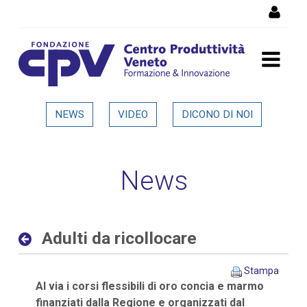
Salta al Contenuto
Adulti da ricollocare -
NEWS
VIDEO
DICONO DI NOI
Dettaglio in evidenza
News
Adulti da ricollocare
Stampa
Al via i corsi flessibili di oro concia e marmo
finanziati dalla Regione e organizzati dal