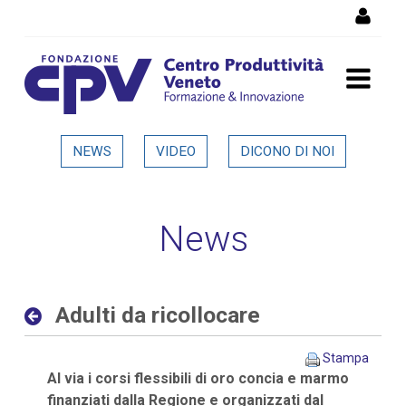
Salta al Contenuto
Adulti da ricollocare -
NEWS
VIDEO
DICONO DI NOI
Dettaglio in evidenza
News
Adulti da ricollocare
Stampa
Al via i corsi flessibili di oro concia e marmo
finanziati dalla Regione e organizzati dal