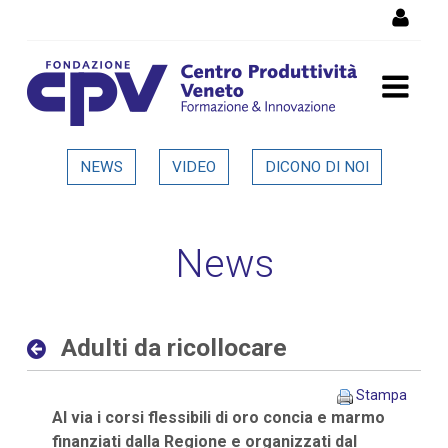
Salta al Contenuto
Adulti da ricollocare -
NEWS
VIDEO
DICONO DI NOI
Dettaglio in evidenza
News
Adulti da ricollocare
Stampa
Al via i corsi flessibili di oro concia e marmo
finanziati dalla Regione e organizzati dal