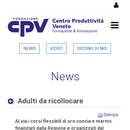
Salta al Contenuto
Adulti da ricollocare -
NEWS
VIDEO
DICONO DI NOI
Dettaglio in evidenza
News
Adulti da ricollocare
Stampa
Al via i corsi flessibili di oro concia e marmo
finanziati dalla Regione e organizzati dal