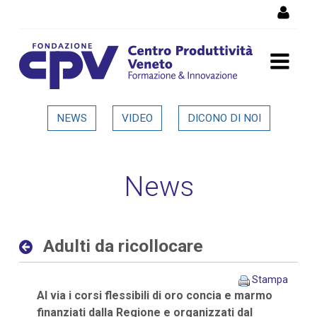
Salta al Contenuto
Adulti da ricollocare -
NEWS
VIDEO
DICONO DI NOI
Dettaglio in evidenza
News
Adulti da ricollocare
Stampa
Al via i corsi flessibili di oro concia e marmo
finanziati dalla Regione e organizzati dal