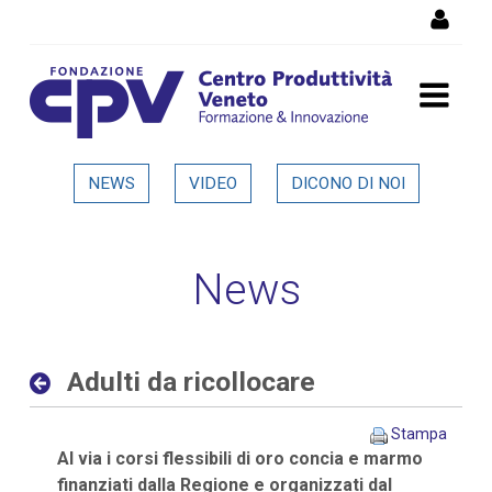
Salta al Contenuto
Adulti da ricollocare -
NEWS
VIDEO
DICONO DI NOI
Dettaglio in evidenza
News
Adulti da ricollocare
Stampa
Al via i corsi flessibili di oro concia e marmo
finanziati dalla Regione e organizzati dal