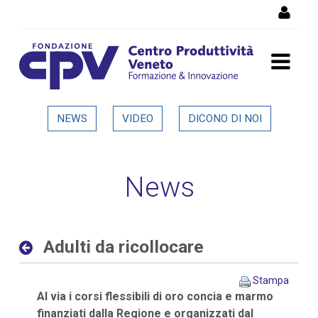
Salta al Contenuto
Adulti da ricollocare -
NEWS
VIDEO
DICONO DI NOI
Dettaglio in evidenza
News
Adulti da ricollocare
Stampa
Al via i corsi flessibili di oro concia e marmo
finanziati dalla Regione e organizzati dal