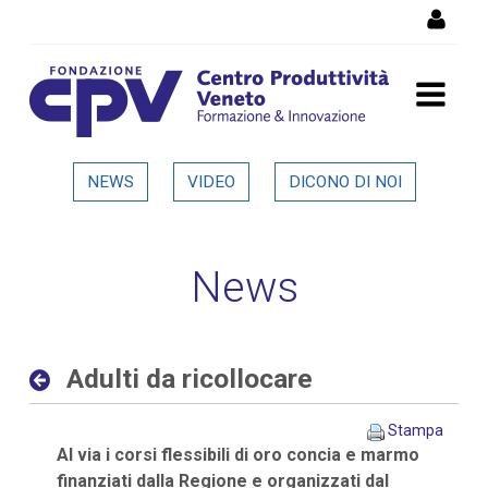
Salta al Contenuto
Adulti da ricollocare -
NEWS
VIDEO
DICONO DI NOI
Dettaglio in evidenza
News
Adulti da ricollocare
Stampa
Al via i corsi flessibili di oro concia e marmo
finanziati dalla Regione e organizzati dal