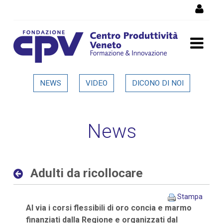
Salta al Contenuto
Adulti da ricollocare -
NEWS
VIDEO
DICONO DI NOI
Dettaglio in evidenza
News
Adulti da ricollocare
Stampa
Al via i corsi flessibili di oro concia e marmo
finanziati dalla Regione e organizzati dal