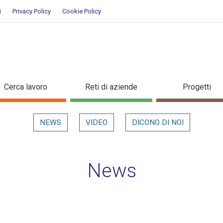
i
Privacy Policy
Cookie Policy
taglio in evidenza
Cerca lavoro
Reti di aziende
Progetti
NEWS
VIDEO
DICONO DI NOI
News