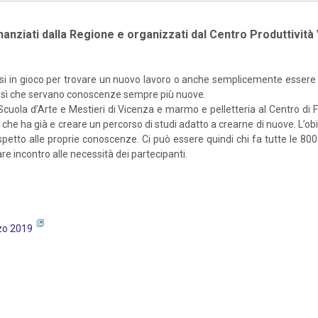
finanziati dalla Regione e organizzati dal Centro Produttivit
tersi in gioco per trovare un nuovo lavoro o anche semplicemente essere
no sì che servano conoscenze sempre più nuove.
lla Scuola d’Arte e Mestieri di Vicenza e marmo e pelletteria al Centro
he ha già e creare un percorso di studi adatto a crearne di nuove. L’obie
e rispetto alle proprie conoscenze. Ci può essere quindi chi fa tutte le
are incontro alle necessità dei partecipanti.
rzo 2019