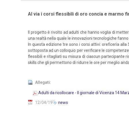
Al via i corsi flessibili di oro concia e marmo 
Il progetto è rivolto ad adulti che hanno voglia di met
una realtà nella quale le innovazioni tecnologiche fan
In questa edizione tre sono i corsi attivi: oreficeria a
sottoposta ad un colloquio per verificare le competenze c
flessibili e ritagliati su misura di ciascun partecipant
skills che gli permettono di ridurre le ore per meglio and
Allegati:
Adulti da ricollocare - Il giornale di Vicenza 14 Ma
12/04/19
news