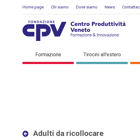
Salta al Contenuto
Home page
Chi siamo
Dove siamo
News
Contattac
Adulti da ricollocare - Det
Formazione
Tirocini all'estero
Adulti da ricollocare