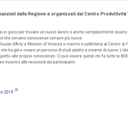
finanziati dalla Regione e organizzati dal Centro Produttivit
tersi in gioco per trovare un nuovo lavoro o anche semplicemente essere
no sì che servano conoscenze sempre più nuove.
lla Scuola d’Arte e Mestieri di Vicenza e marmo e pelletteria al Centro
he ha già e creare un percorso di studi adatto a crearne di nuove. L’obie
e rispetto alle proprie conoscenze. Ci può essere quindi chi fa tutte le
are incontro alle necessità dei partecipanti.
rzo 2019