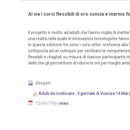
Al via i corsi flessibili di oro concia e marmo 
Il progetto è rivolto ad adulti che hanno voglia di met
una realtà nella quale le innovazioni tecnologiche fan
In questa edizione tre sono i corsi attivi: oreficeria a
sottoposta ad un colloquio per verificare le competenze c
flessibili e ritagliati su misura di ciascun partecipant
skills che gli permettono di ridurre le ore per meglio and
Allegati:
Adulti da ricollocare - Il giornale di Vicenza 14 Ma
12/04/19
news