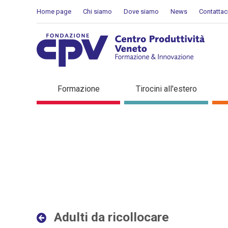
Salta al Contenuto
Home page
Chi siamo
Dove siamo
News
Contattac
Adulti da ricollocare - Det
Formazione
Tirocini all'estero
Adulti da ricollocare