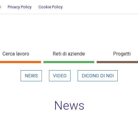
i
Privacy Policy
Cookie Policy
taglio in evidenza
Cerca lavoro
Reti di aziende
Progetti
NEWS
VIDEO
DICONO DI NOI
News