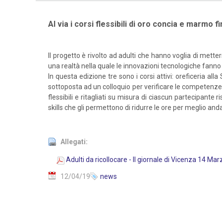
Al via i corsi flessibili di oro concia e marmo 
Il progetto è rivolto ad adulti che hanno voglia di met
una realtà nella quale le innovazioni tecnologiche fan
In questa edizione tre sono i corsi attivi: oreficeria a
sottoposta ad un colloquio per verificare le competenze c
flessibili e ritagliati su misura di ciascun partecipant
skills che gli permettono di ridurre le ore per meglio and
Allegati:
Adulti da ricollocare - Il giornale di Vicenza 14 Ma
12/04/19
news