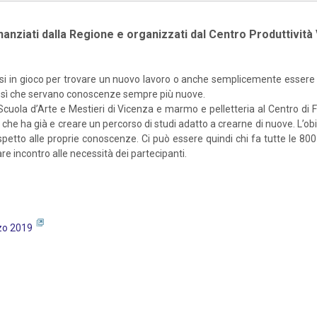
finanziati dalla Regione e organizzati dal Centro Produttivit
tersi in gioco per trovare un nuovo lavoro o anche semplicemente essere
no sì che servano conoscenze sempre più nuove.
lla Scuola d’Arte e Mestieri di Vicenza e marmo e pelletteria al Centro
he ha già e creare un percorso di studi adatto a crearne di nuove. L’obie
e rispetto alle proprie conoscenze. Ci può essere quindi chi fa tutte le
are incontro alle necessità dei partecipanti.
rzo 2019