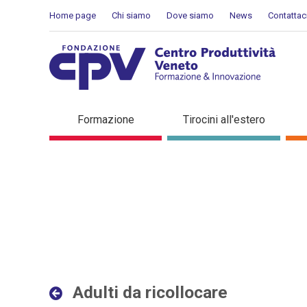
Salta al Contenuto
Home page
Chi siamo
Dove siamo
News
Contattac
Adulti da ricollocare - Det
Formazione
Tirocini all'estero
Adulti da ricollocare