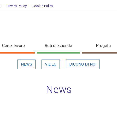
i
Privacy Policy
Cookie Policy
taglio in evidenza
Cerca lavoro
Reti di aziende
Progetti
NEWS
VIDEO
DICONO DI NOI
News