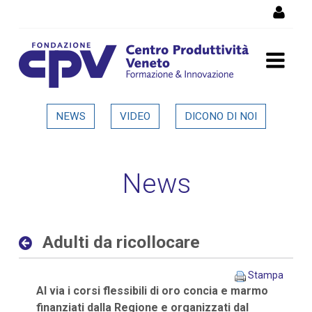
Salta al Contenuto
Adulti da ricollocare -
NEWS
VIDEO
DICONO DI NOI
Dettaglio in evidenza
News
Adulti da ricollocare
Stampa
Al via i corsi flessibili di oro concia e marmo
finanziati dalla Regione e organizzati dal