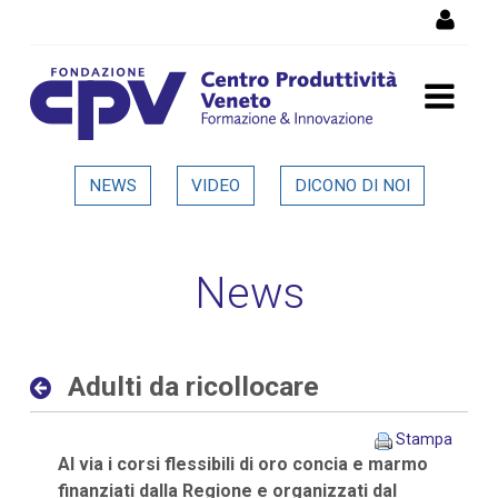
Salta al Contenuto
Adulti da ricollocare -
NEWS
VIDEO
DICONO DI NOI
Dettaglio in evidenza
News
Adulti da ricollocare
Stampa
Al via i corsi flessibili di oro concia e marmo
finanziati dalla Regione e organizzati dal