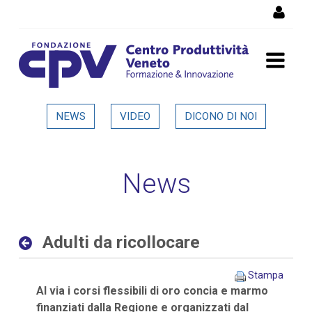
Salta al Contenuto
Adulti da ricollocare -
NEWS
VIDEO
DICONO DI NOI
Dettaglio in evidenza
News
Adulti da ricollocare
Stampa
Al via i corsi flessibili di oro concia e marmo
finanziati dalla Regione e organizzati dal