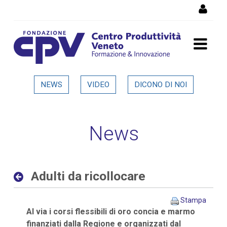
Salta al Contenuto
Adulti da ricollocare -
NEWS
VIDEO
DICONO DI NOI
Dettaglio in evidenza
News
Adulti da ricollocare
Stampa
Al via i corsi flessibili di oro concia e marmo
finanziati dalla Regione e organizzati dal