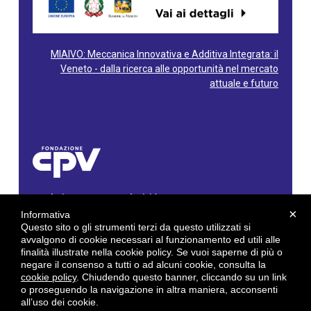
MIAIVO: Meccanica Innovativa e Additiva Integrata: il
Veneto - dalla ricerca alle opportunità nel mercato
attuale e futuro
Fondazione Centro Produttività Veneto
Via Gioacchino Rossini, 60 - 36100 Vicenza - Italy
×
Informativa
Tel. 0444/960500 - Fax 0444/1932220
Questo sito o gli strumenti terzi da questo utilizzati si
C.F. e P. IVA: 02429800242
avvalgono di cookie necessari al funzionamento ed utili alle
finalità illustrate nella cookie policy. Se vuoi saperne di più o
E-mail:
info@cpv.org
negare il consenso a tutti o ad alcuni cookie, consulta la
E-mail certificata PEC:
pec.cpv@legalmail.it
cookie policy
. Chiudendo questo banner, cliccando su un link
o proseguendo la navigazione in altra maniera, acconsenti
by
Gruppo 4 srl
all’uso dei cookie.