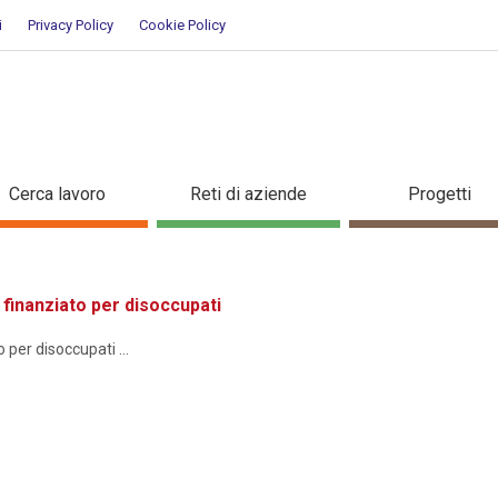
i
Privacy Policy
Cookie Policy
ione
Cerca lavoro
Reti di aziende
Progetti
inanziato per disoccupati
er disoccupati ...