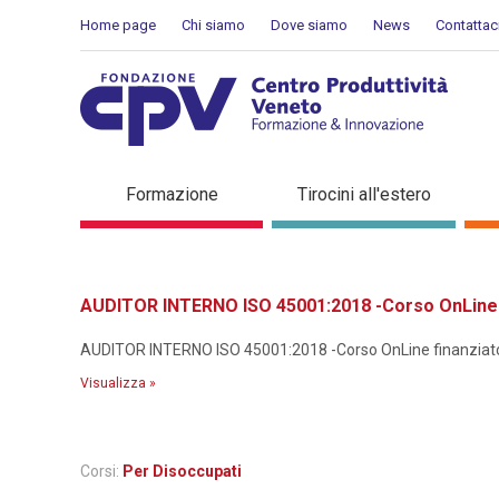
Salta al Contenuto
Home page
Chi siamo
Dove siamo
News
Contattac
Dettaglio corso di formaz
Formazione
Tirocini all'estero
AUDITOR INTERNO ISO 45001:2018 -Corso OnLine f
AUDITOR INTERNO ISO 45001:2018 -Corso OnLine finanziato p
Visualizza »
Corsi:
Per Disoccupati