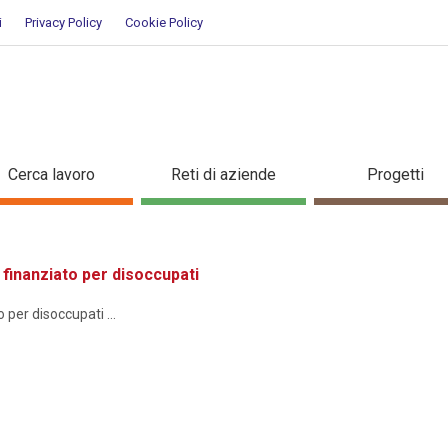
i
Privacy Policy
Cookie Policy
ione
Cerca lavoro
Reti di aziende
Progetti
inanziato per disoccupati
er disoccupati ...