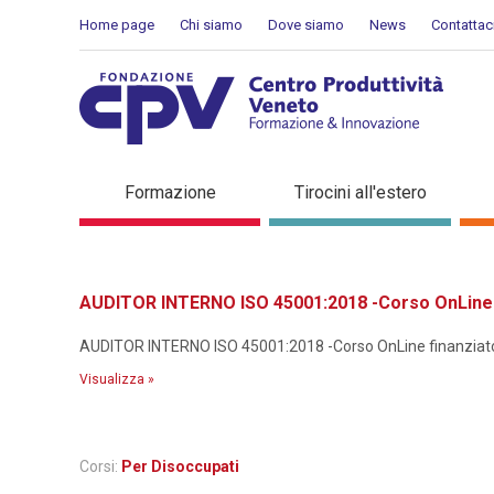
Salta al Contenuto
Home page
Chi siamo
Dove siamo
News
Contattac
Dettaglio corso di formaz
Formazione
Tirocini all'estero
AUDITOR INTERNO ISO 45001:2018 -Corso OnLine f
AUDITOR INTERNO ISO 45001:2018 -Corso OnLine finanziato p
Visualizza »
Corsi:
Per Disoccupati