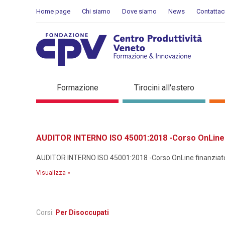
Salta al Contenuto
Home page
Chi siamo
Dove siamo
News
Contattac
Dettaglio corso di formaz
Formazione
Tirocini all'estero
AUDITOR INTERNO ISO 45001:2018 -Corso OnLine f
AUDITOR INTERNO ISO 45001:2018 -Corso OnLine finanziato p
Visualizza »
Corsi:
Per Disoccupati