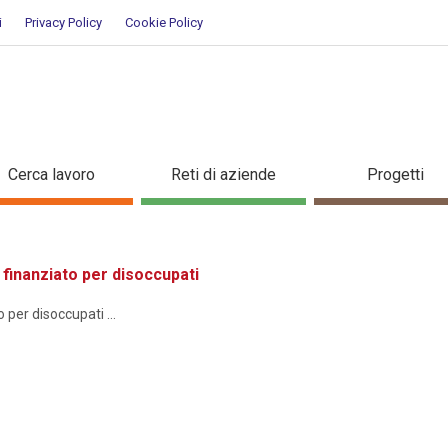
i
Privacy Policy
Cookie Policy
ione
Cerca lavoro
Reti di aziende
Progetti
inanziato per disoccupati
er disoccupati ...