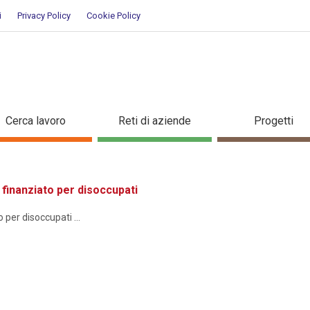
i
Privacy Policy
Cookie Policy
ione
Cerca lavoro
Reti di aziende
Progetti
inanziato per disoccupati
er disoccupati ...