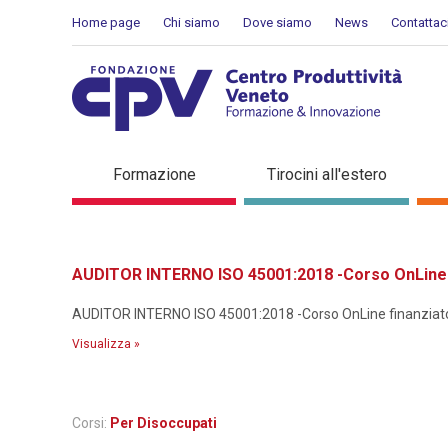
Salta al Contenuto
Home page
Chi siamo
Dove siamo
News
Contattac
Dettaglio corso di formaz
Formazione
Tirocini all'estero
AUDITOR INTERNO ISO 45001:2018 -Corso OnLine f
AUDITOR INTERNO ISO 45001:2018 -Corso OnLine finanziato p
Visualizza »
Corsi:
Per Disoccupati