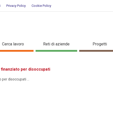
i
Privacy Policy
Cookie Policy
ione
Cerca lavoro
Reti di aziende
Progetti
inanziato per disoccupati
er disoccupati ...