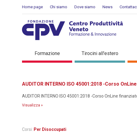
Salta al Contenuto
Home page
Chi siamo
Dove siamo
News
Contattac
Dettaglio corso di formaz
Formazione
Tirocini all'estero
AUDITOR INTERNO ISO 45001:2018 -Corso OnLine f
AUDITOR INTERNO ISO 45001:2018 -Corso OnLine finanziato p
Visualizza »
Corsi:
Per Disoccupati