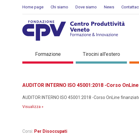
Salta al Contenuto
Home page
Chi siamo
Dove siamo
News
Contattac
Dettaglio corso di formaz
Formazione
Tirocini all'estero
AUDITOR INTERNO ISO 45001:2018 -Corso OnLine f
AUDITOR INTERNO ISO 45001:2018 -Corso OnLine finanziato p
Visualizza »
Corsi:
Per Disoccupati