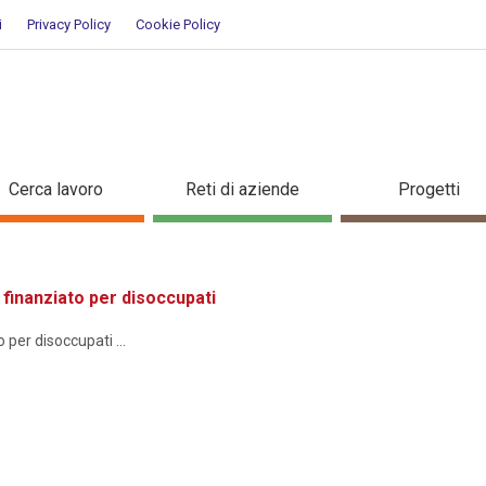
i
Privacy Policy
Cookie Policy
ione
Cerca lavoro
Reti di aziende
Progetti
inanziato per disoccupati
er disoccupati ...