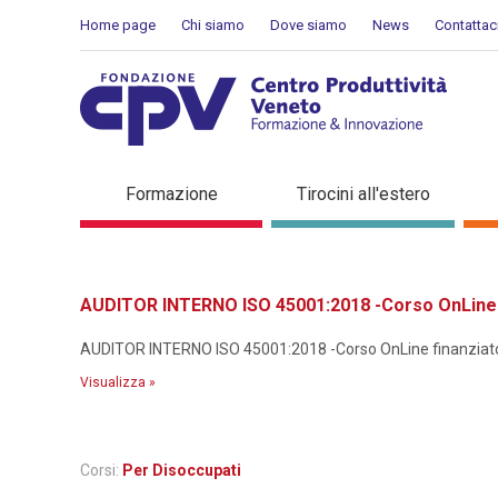
Salta al Contenuto
Home page
Chi siamo
Dove siamo
News
Contattac
Dettaglio corso di formaz
Formazione
Tirocini all'estero
AUDITOR INTERNO ISO 45001:2018 -Corso OnLine f
AUDITOR INTERNO ISO 45001:2018 -Corso OnLine finanziato p
Visualizza »
Corsi:
Per Disoccupati