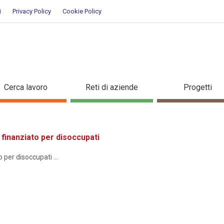
i
Privacy Policy
Cookie Policy
ione
Cerca lavoro
Reti di aziende
Progetti
inanziato per disoccupati
er disoccupati ...