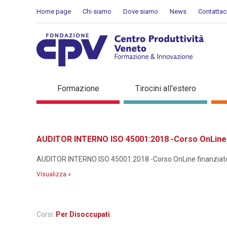
Salta al Contenuto
Home page
Chi siamo
Dove siamo
News
Contattac
Dettaglio corso di formaz
Formazione
Tirocini all'estero
AUDITOR INTERNO ISO 45001:2018 -Corso OnLine f
AUDITOR INTERNO ISO 45001:2018 -Corso OnLine finanziato p
Visualizza »
Corsi:
Per Disoccupati