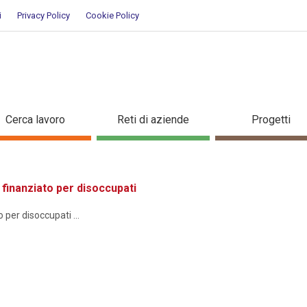
i
Privacy Policy
Cookie Policy
ione
Cerca lavoro
Reti di aziende
Progetti
inanziato per disoccupati
er disoccupati ...