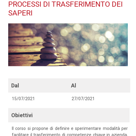
trasferimento dei saperi -
PROCESSI DI TRASFERIMENTO DEI
SAPERI
Dettaglio corso di
formazione
Dal
Al
15/07/2021
27/07/2021
Obiettivi
Il corso si propone di definire e sperimentare modalità per
facilitare il trasferimento di competenze chiave in azienda,