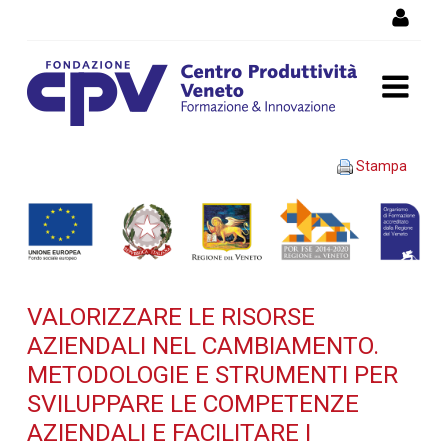
Salta al Contenuto
VALORIZZARE LE RISORSE
Stampa
AZIENDALI NEL
CAMBIAMENTO.
Metodologie e strumenti
VALORIZZARE LE RISORSE
per sviluppare le
AZIENDALI NEL CAMBIAMENTO.
competenze aziendali e
METODOLOGIE E STRUMENTI PER
SVILUPPARE LE COMPETENZE
facilitare i processi di
AZIENDALI E FACILITARE I