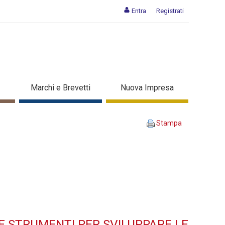
Entra
Registrati
Metodologie e strumenti per
Marchi e Brevetti
Nuova Impresa
di trasferimento dei saperi -
Stampa
E STRUMENTI PER SVILUPPARE LE