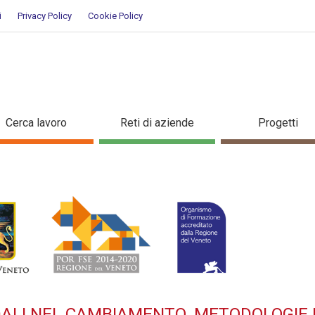
i
Privacy Policy
Cookie Policy
 AZIENDALI NEL CAMBIAMENTO. 
Cerca lavoro
Reti di aziende
Progetti
iendali e facilitare i processi 
ione
DALI NEL CAMBIAMENTO. METODOLOGIE 