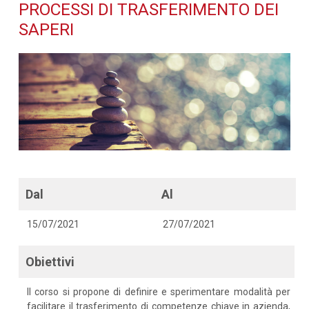
trasferimento dei saperi -
PROCESSI DI TRASFERIMENTO DEI
SAPERI
Dettaglio corso di
formazione
Dal
Al
15/07/2021
27/07/2021
Obiettivi
Il corso si propone di definire e sperimentare modalità per
facilitare il trasferimento di competenze chiave in azienda,