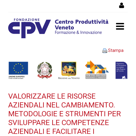
Salta al Contenuto
VALORIZZARE LE RISORSE
Stampa
AZIENDALI NEL
CAMBIAMENTO.
Metodologie e strumenti
VALORIZZARE LE RISORSE
per sviluppare le
AZIENDALI NEL CAMBIAMENTO.
competenze aziendali e
METODOLOGIE E STRUMENTI PER
SVILUPPARE LE COMPETENZE
facilitare i processi di
AZIENDALI E FACILITARE I