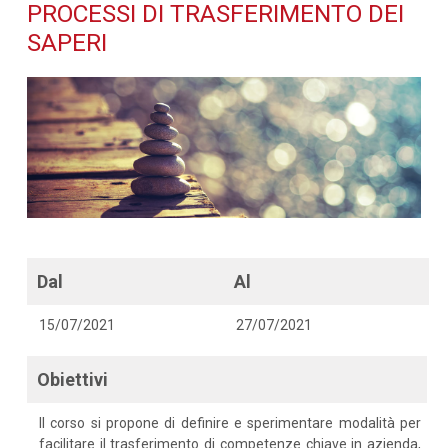
trasferimento dei saperi -
PROCESSI DI TRASFERIMENTO DEI
SAPERI
Dettaglio corso di
formazione
Dal
Al
15/07/2021
27/07/2021
Obiettivi
Il corso si propone di definire e sperimentare modalità per
facilitare il trasferimento di competenze chiave in azienda,