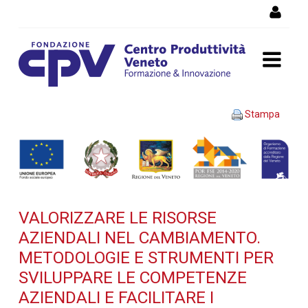
Salta al Contenuto
VALORIZZARE LE RISORSE
Stampa
AZIENDALI NEL
CAMBIAMENTO.
Metodologie e strumenti
VALORIZZARE LE RISORSE
per sviluppare le
AZIENDALI NEL CAMBIAMENTO.
competenze aziendali e
METODOLOGIE E STRUMENTI PER
SVILUPPARE LE COMPETENZE
facilitare i processi di
AZIENDALI E FACILITARE I