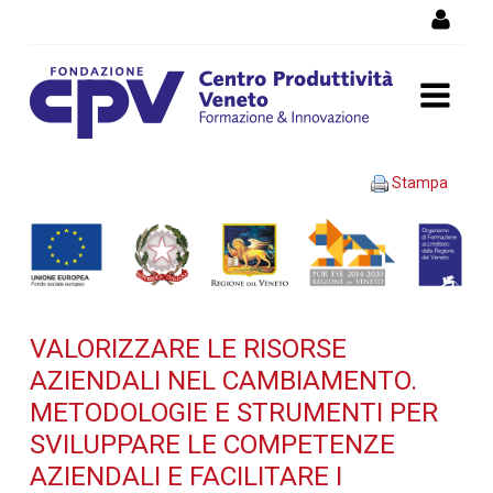
Salta al Contenuto
VALORIZZARE LE RISORSE
Stampa
AZIENDALI NEL
CAMBIAMENTO.
Metodologie e strumenti
VALORIZZARE LE RISORSE
per sviluppare le
AZIENDALI NEL CAMBIAMENTO.
competenze aziendali e
METODOLOGIE E STRUMENTI PER
SVILUPPARE LE COMPETENZE
facilitare i processi di
AZIENDALI E FACILITARE I