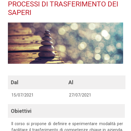
trasferimento dei saperi -
PROCESSI DI TRASFERIMENTO DEI
SAPERI
Dettaglio corso di
formazione
Dal
Al
15/07/2021
27/07/2021
Obiettivi
Il corso si propone di definire e sperimentare modalità per
facilitare il trasferimento di competenze chiave in azienda,