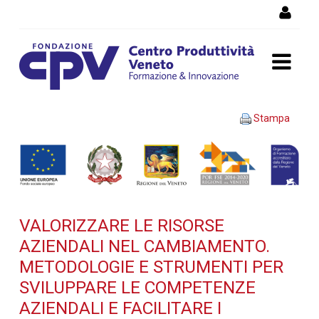
Salta al Contenuto
VALORIZZARE LE RISORSE
Stampa
AZIENDALI NEL
CAMBIAMENTO.
Metodologie e strumenti
VALORIZZARE LE RISORSE
per sviluppare le
AZIENDALI NEL CAMBIAMENTO.
competenze aziendali e
METODOLOGIE E STRUMENTI PER
SVILUPPARE LE COMPETENZE
facilitare i processi di
AZIENDALI E FACILITARE I