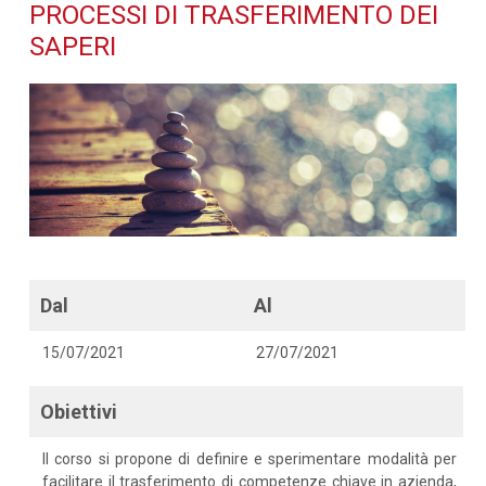
trasferimento dei saperi -
PROCESSI DI TRASFERIMENTO DEI
SAPERI
Dettaglio corso di
formazione
Dal
Al
15/07/2021
27/07/2021
Obiettivi
Il corso si propone di definire e sperimentare modalità per
facilitare il trasferimento di competenze chiave in azienda,