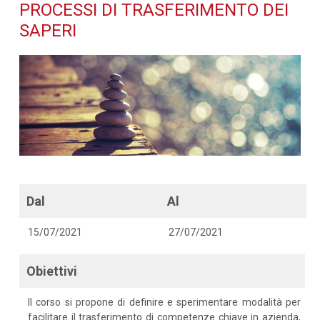
trasferimento dei saperi -
PROCESSI DI TRASFERIMENTO DEI
SAPERI
Dettaglio corso di
formazione
Dal
Al
15/07/2021
27/07/2021
Obiettivi
Il corso si propone di definire e sperimentare modalità per
facilitare il trasferimento di competenze chiave in azienda,