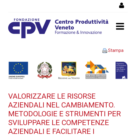
Salta al Contenuto
VALORIZZARE LE RISORSE
Stampa
AZIENDALI NEL
CAMBIAMENTO.
Metodologie e strumenti
VALORIZZARE LE RISORSE
per sviluppare le
AZIENDALI NEL CAMBIAMENTO.
competenze aziendali e
METODOLOGIE E STRUMENTI PER
SVILUPPARE LE COMPETENZE
facilitare i processi di
AZIENDALI E FACILITARE I