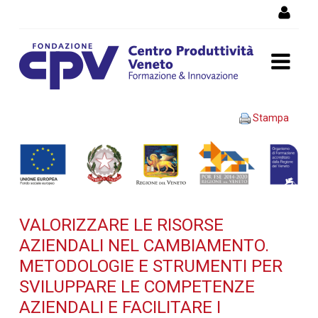
Salta al Contenuto
VALORIZZARE LE RISORSE
Stampa
AZIENDALI NEL
CAMBIAMENTO.
Metodologie e strumenti
VALORIZZARE LE RISORSE
per sviluppare le
AZIENDALI NEL CAMBIAMENTO.
competenze aziendali e
METODOLOGIE E STRUMENTI PER
SVILUPPARE LE COMPETENZE
facilitare i processi di
AZIENDALI E FACILITARE I