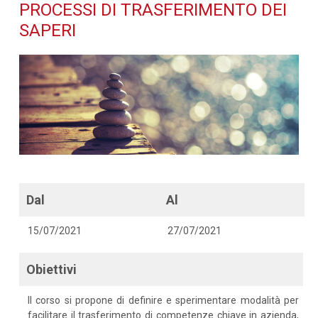
trasferimento dei saperi -
PROCESSI DI TRASFERIMENTO DEI
SAPERI
Dettaglio corso di
formazione
Dal
Al
15/07/2021
27/07/2021
Obiettivi
Il corso si propone di definire e sperimentare modalità per
facilitare il trasferimento di competenze chiave in azienda,