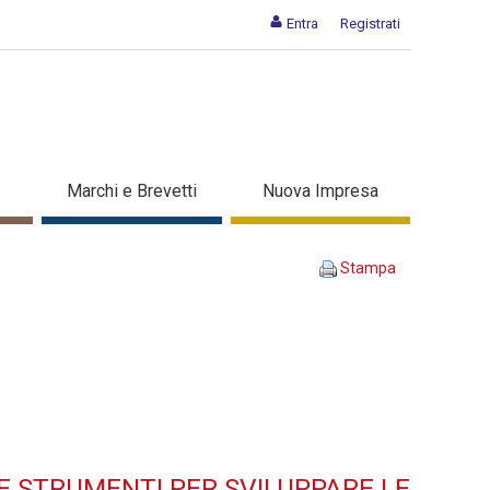
Entra
Registrati
Metodologie e strumenti per
Marchi e Brevetti
Nuova Impresa
di trasferimento dei saperi -
Stampa
E STRUMENTI PER SVILUPPARE LE