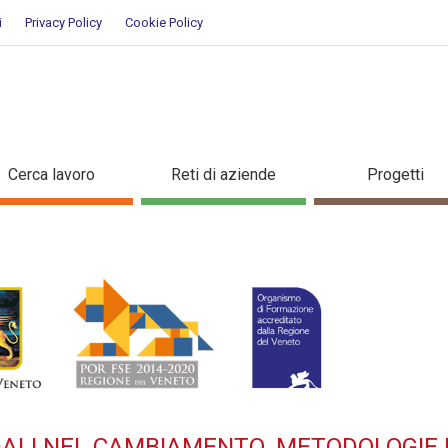
i
Privacy Policy
Cookie Policy
 AZIENDALI NEL CAMBIAMENTO. 
Cerca lavoro
Reti di aziende
Progetti
iendali e facilitare i processi 
ione
DALI NEL CAMBIAMENTO. METODOLOGIE 