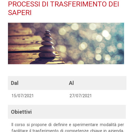
trasferimento dei saperi -
PROCESSI DI TRASFERIMENTO DEI
SAPERI
Dettaglio corso di
formazione
Dal
Al
15/07/2021
27/07/2021
Obiettivi
Il corso si propone di definire e sperimentare modalità per
facilitare il trasferimento di competenze chiave in azienda,