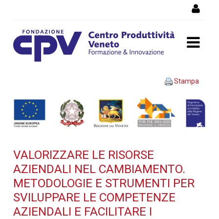
Salta al Contenuto
VALORIZZARE LE RISORSE
Stampa
AZIENDALI NEL
CAMBIAMENTO.
Metodologie e strumenti
VALORIZZARE LE RISORSE
per sviluppare le
AZIENDALI NEL CAMBIAMENTO.
competenze aziendali e
METODOLOGIE E STRUMENTI PER
SVILUPPARE LE COMPETENZE
facilitare i processi di
AZIENDALI E FACILITARE I