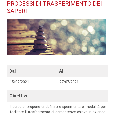
trasferimento dei saperi -
PROCESSI DI TRASFERIMENTO DEI
SAPERI
Dettaglio corso di
formazione
Dal
Al
15/07/2021
27/07/2021
Obiettivi
Il corso si propone di definire e sperimentare modalità per
facilitare il trasferimento di competenze chiave in azienda,