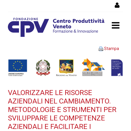
Salta al Contenuto
VALORIZZARE LE RISORSE
Stampa
AZIENDALI NEL
CAMBIAMENTO.
Metodologie e strumenti
VALORIZZARE LE RISORSE
per sviluppare le
AZIENDALI NEL CAMBIAMENTO.
competenze aziendali e
METODOLOGIE E STRUMENTI PER
SVILUPPARE LE COMPETENZE
facilitare i processi di
AZIENDALI E FACILITARE I