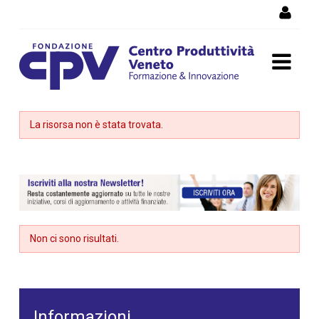
Salta al Contenuto
Dettaglio corso di
La risorsa non è stata trovata.
formazione
Non ci sono risultati.
Informazioni