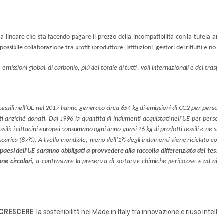
omia lineare che sta facendo pagare il prezzo della incompatibilità con la tutela 
ossibile collaborazione tra profit (produttore) istituzioni (gestori dei rifiuti) e n
emissioni globali di carbonio, più del totale di tutti i voli internazionali e del t
 tessili nell'UE nel 2017 hanno generato circa 654 kg di emissioni di CO2 per per
ti anziché donati. Dal 1996 la quantità di indumenti acquistati nell'UE per per
ssili: i cittadini europei consumano ogni anno quasi 26 kg di prodotti tessili e ne
 discarica (87%). A livello mondiale, meno dell'1% degli indumenti viene riciclato 
 paesi dell'UE saranno obbligati a provvedere alla raccolta differenziata dei tess
ne circolari
, a contrastare la presenza di sostanze chimiche pericolose e ad aiu
 CRESCERE
: la sostenibilità nel Made in Italy tra innovazione e riuso intel