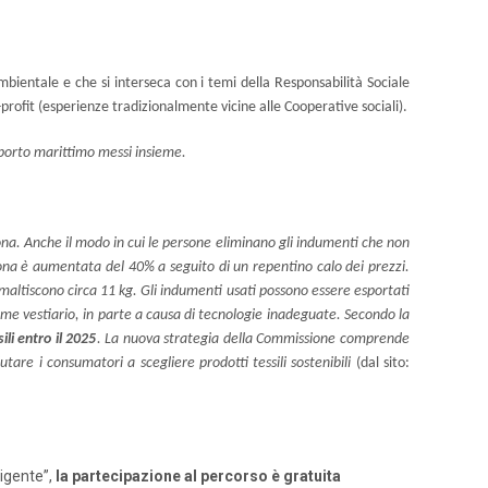
ambientale e che si interseca con i temi della Responsabilità Sociale
o-profit (esperienze tradizionalmente vicine alle Cooperative sociali).
rasporto marittimo messi insieme.
sona. Anche il modo in cui le persone eliminano gli indumenti che non
sona è aumentata del 40% a seguito di un repentino calo dei prezzi.
 smaltiscono circa 11 kg. Gli indumenti usati possono essere esportati
come vestiario, in parte a causa di tecnologie inadeguate. Secondo la
ili entro il 2025
. La nuova strategia della Commissione comprende
tare i consumatori a scegliere prodotti tessili sostenibili
(dal sito:
ligente”,
la partecipazione al percorso è gratuita