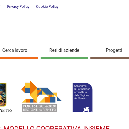
i
Privacy Policy
Cookie Policy
TILIZZO: MODELLO COOPERATIV
Cerca lavoro
Reti di aziende
Progetti
O: MODELLO COOPERATIVA INSIEME