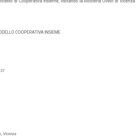
modello di Cooperativa Insieme, visitando la Ricicleria Ovest di Vicenza e
MODELLO COOPERATIVA INSIEME
 37
5, Vicenza