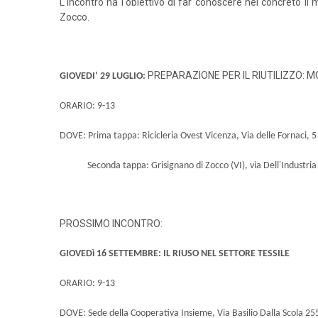
L'incontro ha l'obiettivo di far conoscere nel concreto il 
Zocco.
PREPARAZIONE PER IL RIUTILIZZO: 
GIOVEDI’ 29 LUGLIO:
ORARIO: 9-13
DOVE:
Prima tappa: Ricicleria Ovest Vicenza, Via delle Fornaci, 5
Seconda tappa: Grisignano di Zocco (VI), via Dell'Industria
PROSSIMO INCONTRO:
GIOVEDì 16 SETTEMBRE: IL RIUSO NEL SETTORE TESSILE
ORARIO: 9-13
DOVE: Sede della Cooperativa Insieme, Via Basilio Dalla Scola 25