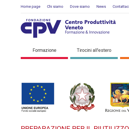
Salta al Contenuto
Home page
Chi siamo
Dove siamo
News
Contattac
PREPARAZIONE PER IL RIU
Formazione
Tirocini all'estero
di formazione
PREPARAZIONE PER IL RIUTILIZZ