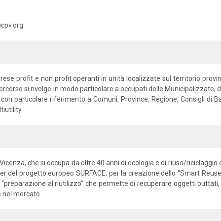
@cpv.org
ese profit e non profit operanti in unità localizzate sul territorio provi
ercorso si rivolge in modo particolare a occupati delle Municipalizzate, degl
i con particolare riferimento a Comuni, Province, Regione, Consigli di Bac
iutility
enza, che si occupa da oltre 40 anni di ecologia e di riuso/riciclaggio dei
r del progetto europeo SURFACE, per la creazione dello “Smart Reuse P
 “preparazione al riutilizzo” che permette di recuperare oggetti buttati, c
ne nel mercato.