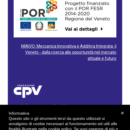
MIAIVO: Meccanica Innovativa e Additiva Integrata: il
Veneto - dalla ricerca alle opportunità nel mercato
attuale e futuro
Fondazione Centro Produttività Veneto
Via Gioacchino Rossini, 60 - 36100 Vicenza - Italy
×
Informativa
Tel. 0444/960500 - Fax 0444/1932220
Questo sito o gli strumenti terzi da questo utilizzati si
C.F. e P. IVA: 02429800242
avvalgono di cookie necessari al funzionamento ed utili alle
finalità illustrate nella cookie policy. Se vuoi saperne di più o
E-mail:
info@cpv.org