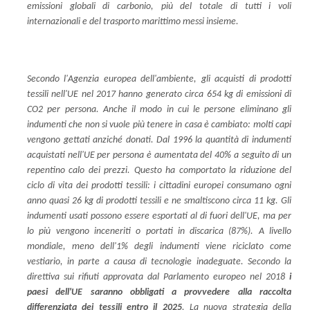
emissioni globali di carbonio, più del totale di tutti i voli
internazionali e del trasporto marittimo messi insieme.
Secondo l'Agenzia europea dell'ambiente, gli acquisti di prodotti
tessili nell'UE nel 2017 hanno generato circa 654 kg di emissioni di
CO2 per persona. Anche il modo in cui le persone eliminano gli
indumenti che non si vuole più tenere in casa è cambiato: molti capi
vengono gettati anziché donati. Dal 1996 la quantità di indumenti
acquistati nell'UE per persona è aumentata del 40% a seguito di un
repentino calo dei prezzi. Questo ha comportato la riduzione del
ciclo di vita dei prodotti tessili: i cittadini europei consumano ogni
anno quasi 26 kg di prodotti tessili e ne smaltiscono circa 11 kg. Gli
indumenti usati possono essere esportati al di fuori dell'UE, ma per
lo più vengono inceneriti o portati in discarica (87%). A livello
mondiale, meno dell'1% degli indumenti viene riciclato come
vestiario, in parte a causa di tecnologie inadeguate. Secondo la
direttiva sui rifiuti approvata dal Parlamento europeo nel 2018
i
paesi dell'UE saranno obbligati a provvedere alla raccolta
differenziata dei tessili entro il 2025
. La nuova strategia della