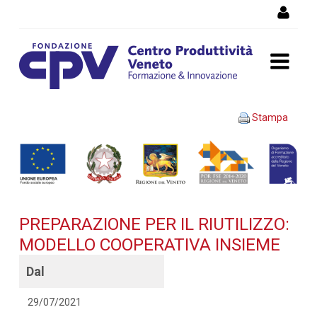
Salta al Contenuto
PREPARAZIONE PER IL
Stampa
RIUTILIZZO: MODELLO
COOPERATIVA INSIEME -
Dettaglio corso di
PREPARAZIONE PER IL RIUTILIZZO:
formazione
MODELLO COOPERATIVA INSIEME
Dal
29/07/2021