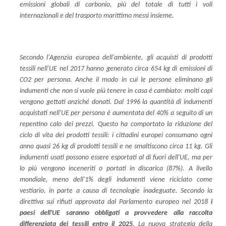
emissioni globali di carbonio, più del totale di tutti i voli
internazionali e del trasporto marittimo messi insieme.
Secondo l'Agenzia europea dell'ambiente, gli acquisti di prodotti
tessili nell'UE nel 2017 hanno generato circa 654 kg di emissioni di
CO2 per persona. Anche il modo in cui le persone eliminano gli
indumenti che non si vuole più tenere in casa è cambiato: molti capi
vengono gettati anziché donati. Dal 1996 la quantità di indumenti
acquistati nell'UE per persona è aumentata del 40% a seguito di un
repentino calo dei prezzi. Questo ha comportato la riduzione del
ciclo di vita dei prodotti tessili: i cittadini europei consumano ogni
anno quasi 26 kg di prodotti tessili e ne smaltiscono circa 11 kg. Gli
indumenti usati possono essere esportati al di fuori dell'UE, ma per
lo più vengono inceneriti o portati in discarica (87%). A livello
mondiale, meno dell'1% degli indumenti viene riciclato come
vestiario, in parte a causa di tecnologie inadeguate. Secondo la
direttiva sui rifiuti approvata dal Parlamento europeo nel 2018
i
paesi dell'UE saranno obbligati a provvedere alla raccolta
differenziata dei tessili entro il 2025
. La nuova strategia della