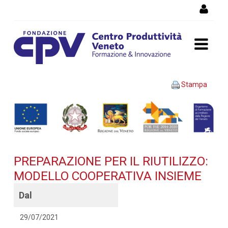
Salta al Contenuto
PREPARAZIONE PER IL
Stampa
RIUTILIZZO: MODELLO
COOPERATIVA INSIEME -
Dettaglio corso di
PREPARAZIONE PER IL RIUTILIZZO:
formazione
MODELLO COOPERATIVA INSIEME
Dal
29/07/2021