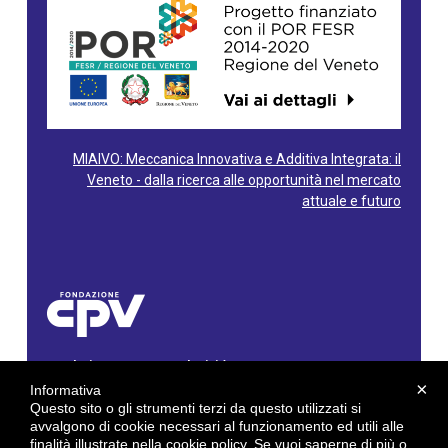
MIAIVO: Meccanica Innovativa e Additiva Integrata: il
Veneto - dalla ricerca alle opportunità nel mercato
attuale e futuro
Fondazione Centro Produttività Veneto
Via Gioacchino Rossini, 60 - 36100 Vicenza - Italy
×
Informativa
Tel. 0444/960500 - Fax 0444/1932220
Questo sito o gli strumenti terzi da questo utilizzati si
C.F. e P. IVA: 02429800242
avvalgono di cookie necessari al funzionamento ed utili alle
finalità illustrate nella cookie policy. Se vuoi saperne di più o
E-mail:
info@cpv.org