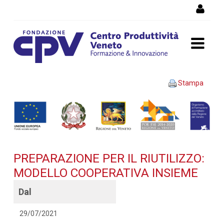
Salta al Contenuto
PREPARAZIONE PER IL
Stampa
RIUTILIZZO: MODELLO
COOPERATIVA INSIEME -
Dettaglio corso di
PREPARAZIONE PER IL RIUTILIZZO:
formazione
MODELLO COOPERATIVA INSIEME
Dal
29/07/2021