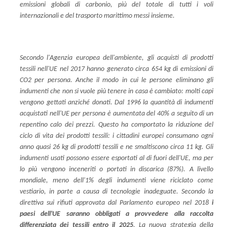
emissioni globali di carbonio, più del totale di tutti i voli
internazionali e del trasporto marittimo messi insieme.
Secondo l'Agenzia europea dell'ambiente, gli acquisti di prodotti
tessili nell'UE nel 2017 hanno generato circa 654 kg di emissioni di
CO2 per persona. Anche il modo in cui le persone eliminano gli
indumenti che non si vuole più tenere in casa è cambiato: molti capi
vengono gettati anziché donati. Dal 1996 la quantità di indumenti
acquistati nell'UE per persona è aumentata del 40% a seguito di un
repentino calo dei prezzi. Questo ha comportato la riduzione del
ciclo di vita dei prodotti tessili: i cittadini europei consumano ogni
anno quasi 26 kg di prodotti tessili e ne smaltiscono circa 11 kg. Gli
indumenti usati possono essere esportati al di fuori dell'UE, ma per
lo più vengono inceneriti o portati in discarica (87%). A livello
mondiale, meno dell'1% degli indumenti viene riciclato come
vestiario, in parte a causa di tecnologie inadeguate. Secondo la
direttiva sui rifiuti approvata dal Parlamento europeo nel 2018
i
paesi dell'UE saranno obbligati a provvedere alla raccolta
differenziata dei tessili entro il 2025
. La nuova strategia della