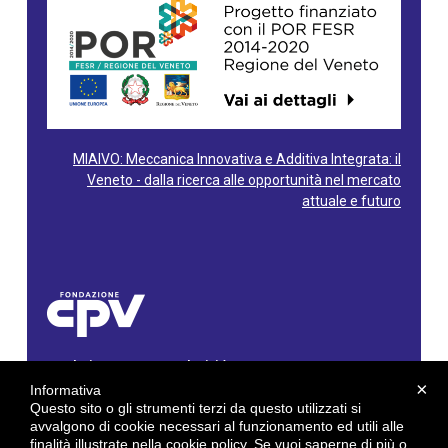
MIAIVO: Meccanica Innovativa e Additiva Integrata: il
Veneto - dalla ricerca alle opportunità nel mercato
attuale e futuro
Fondazione Centro Produttività Veneto
Via Gioacchino Rossini, 60 - 36100 Vicenza - Italy
×
Informativa
Tel. 0444/960500 - Fax 0444/1932220
Questo sito o gli strumenti terzi da questo utilizzati si
C.F. e P. IVA: 02429800242
avvalgono di cookie necessari al funzionamento ed utili alle
finalità illustrate nella cookie policy. Se vuoi saperne di più o
E-mail:
info@cpv.org