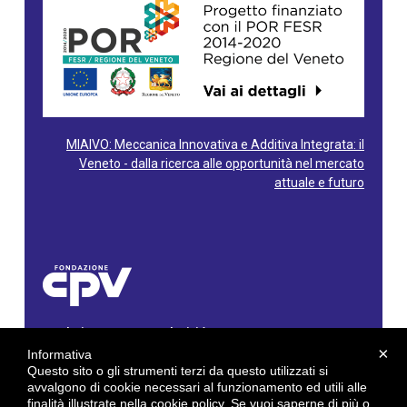
MIAIVO: Meccanica Innovativa e Additiva Integrata: il
Veneto - dalla ricerca alle opportunità nel mercato
attuale e futuro
Fondazione Centro Produttività Veneto
Via Gioacchino Rossini, 60 - 36100 Vicenza - Italy
×
Informativa
Tel. 0444/960500 - Fax 0444/1932220
Questo sito o gli strumenti terzi da questo utilizzati si
C.F. e P. IVA: 02429800242
avvalgono di cookie necessari al funzionamento ed utili alle
finalità illustrate nella cookie policy. Se vuoi saperne di più o
E-mail:
info@cpv.org