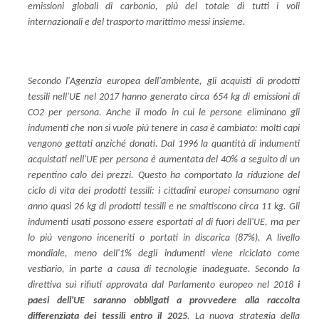
emissioni globali di carbonio, più del totale di tutti i voli
internazionali e del trasporto marittimo messi insieme.
Secondo l'Agenzia europea dell'ambiente, gli acquisti di prodotti
tessili nell'UE nel 2017 hanno generato circa 654 kg di emissioni di
CO2 per persona. Anche il modo in cui le persone eliminano gli
indumenti che non si vuole più tenere in casa è cambiato: molti capi
vengono gettati anziché donati. Dal 1996 la quantità di indumenti
acquistati nell'UE per persona è aumentata del 40% a seguito di un
repentino calo dei prezzi. Questo ha comportato la riduzione del
ciclo di vita dei prodotti tessili: i cittadini europei consumano ogni
anno quasi 26 kg di prodotti tessili e ne smaltiscono circa 11 kg. Gli
indumenti usati possono essere esportati al di fuori dell'UE, ma per
lo più vengono inceneriti o portati in discarica (87%). A livello
mondiale, meno dell'1% degli indumenti viene riciclato come
vestiario, in parte a causa di tecnologie inadeguate. Secondo la
direttiva sui rifiuti approvata dal Parlamento europeo nel 2018
i
paesi dell'UE saranno obbligati a provvedere alla raccolta
differenziata dei tessili entro il 2025
. La nuova strategia della