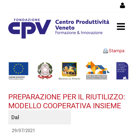
Salta al Contenuto
PREPARAZIONE PER IL
Stampa
RIUTILIZZO: MODELLO
COOPERATIVA INSIEME -
Dettaglio corso di
PREPARAZIONE PER IL RIUTILIZZO:
formazione
MODELLO COOPERATIVA INSIEME
Dal
29/07/2021