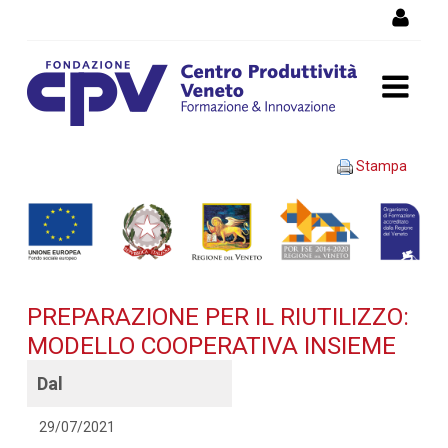
Salta al Contenuto
PREPARAZIONE PER IL
Stampa
RIUTILIZZO: MODELLO
COOPERATIVA INSIEME -
Dettaglio corso di
PREPARAZIONE PER IL RIUTILIZZO:
formazione
MODELLO COOPERATIVA INSIEME
Dal
29/07/2021