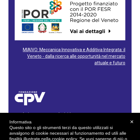
MIAIVO: Meccanica Innovativa e Additiva Integrata: il
Veneto - dalla ricerca alle opportunità nel mercato
attuale e futuro
Fondazione Centro Produttività Veneto
Via Gioacchino Rossini, 60 - 36100 Vicenza - Italy
×
Informativa
Tel. 0444/960500 - Fax 0444/1932220
Questo sito o gli strumenti terzi da questo utilizzati si
C.F. e P. IVA: 02429800242
avvalgono di cookie necessari al funzionamento ed utili alle
finalità illustrate nella cookie policy. Se vuoi saperne di più o
E-mail:
info@cpv.org