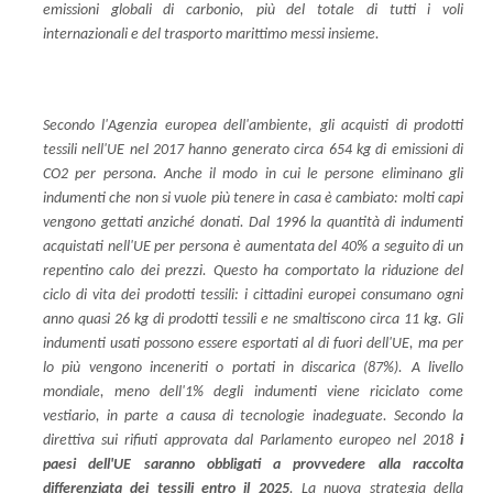
emissioni globali di carbonio, più del totale di tutti i voli
internazionali e del trasporto marittimo messi insieme.
Secondo l'Agenzia europea dell'ambiente, gli acquisti di prodotti
tessili nell'UE nel 2017 hanno generato circa 654 kg di emissioni di
CO2 per persona. Anche il modo in cui le persone eliminano gli
indumenti che non si vuole più tenere in casa è cambiato: molti capi
vengono gettati anziché donati. Dal 1996 la quantità di indumenti
acquistati nell'UE per persona è aumentata del 40% a seguito di un
repentino calo dei prezzi. Questo ha comportato la riduzione del
ciclo di vita dei prodotti tessili: i cittadini europei consumano ogni
anno quasi 26 kg di prodotti tessili e ne smaltiscono circa 11 kg. Gli
indumenti usati possono essere esportati al di fuori dell'UE, ma per
lo più vengono inceneriti o portati in discarica (87%). A livello
mondiale, meno dell'1% degli indumenti viene riciclato come
vestiario, in parte a causa di tecnologie inadeguate. Secondo la
direttiva sui rifiuti approvata dal Parlamento europeo nel 2018
i
paesi dell'UE saranno obbligati a provvedere alla raccolta
differenziata dei tessili entro il 2025
. La nuova strategia della