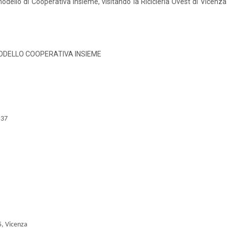
modello di Cooperativa Insieme, visitando la Ricicleria Ovest di Vicenza e
MODELLO COOPERATIVA INSIEME
 37
5, Vicenza