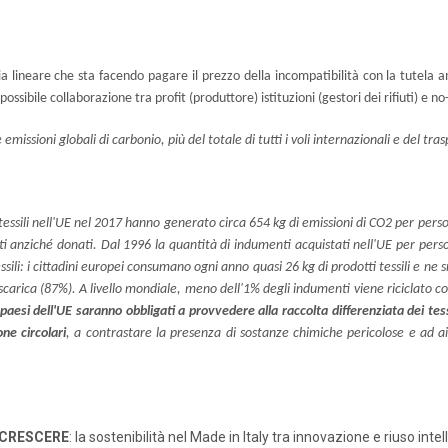
omia lineare che sta facendo pagare il prezzo della incompatibilità con la tutela 
ossibile collaborazione tra profit (produttore) istituzioni (gestori dei rifiuti) e n
emissioni globali di carbonio, più del totale di tutti i voli internazionali e del t
 tessili nell'UE nel 2017 hanno generato circa 654 kg di emissioni di CO2 per per
ti anziché donati. Dal 1996 la quantità di indumenti acquistati nell'UE per per
ssili: i cittadini europei consumano ogni anno quasi 26 kg di prodotti tessili e ne
 discarica (87%). A livello mondiale, meno dell'1% degli indumenti viene riciclato 
 paesi dell'UE saranno obbligati a provvedere alla raccolta differenziata dei tess
ne circolari
, a contrastare la presenza di sostanze chimiche pericolose e ad aiu
 CRESCERE
: la sostenibilità nel Made in Italy tra innovazione e riuso intel