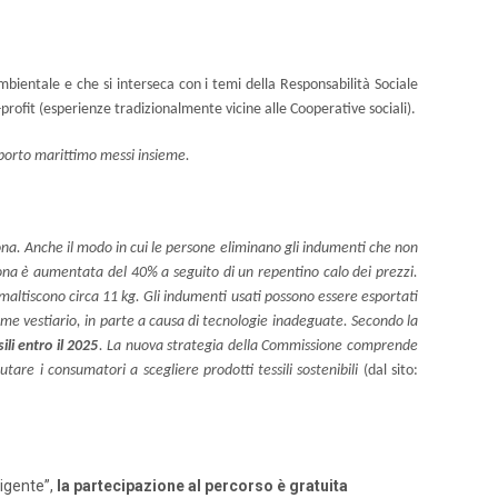
ambientale e che si interseca con i temi della Responsabilità Sociale
o-profit (esperienze tradizionalmente vicine alle Cooperative sociali).
rasporto marittimo messi insieme.
sona. Anche il modo in cui le persone eliminano gli indumenti che non
sona è aumentata del 40% a seguito di un repentino calo dei prezzi.
 smaltiscono circa 11 kg. Gli indumenti usati possono essere esportati
come vestiario, in parte a causa di tecnologie inadeguate. Secondo la
ili entro il 2025
. La nuova strategia della Commissione comprende
tare i consumatori a scegliere prodotti tessili sostenibili
(dal sito:
ligente”,
la partecipazione al percorso è gratuita