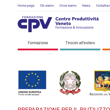
Salta al Contenuto
Home page
Chi siamo
Dove siamo
News
Contattac
PREPARAZIONE PER IL RIU
Formazione
Tirocini all'estero
di formazione
PREPARAZIONE PER IL RIUTILIZZ