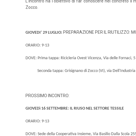
L'incontro ha l'obiettivo di far conoscere nel concreto il 
Zocco.
PREPARAZIONE PER IL RIUTILIZZO: 
GIOVEDI’ 29 LUGLIO:
ORARIO: 9-13
DOVE:
Prima tappa: Ricicleria Ovest Vicenza, Via delle Fornaci, 5
Seconda tappa: Grisignano di Zocco (VI), via Dell'Industria
PROSSIMO INCONTRO:
GIOVEDì 16 SETTEMBRE: IL RIUSO NEL SETTORE TESSILE
ORARIO: 9-13
DOVE: Sede della Cooperativa Insieme, Via Basilio Dalla Scola 25