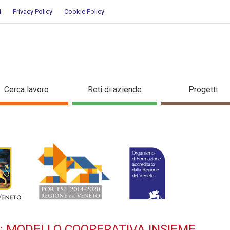
i
Privacy Policy
Cookie Policy
TILIZZO: MODELLO COOPERATIV
Cerca lavoro
Reti di aziende
Progetti
O: MODELLO COOPERATIVA INSIEME