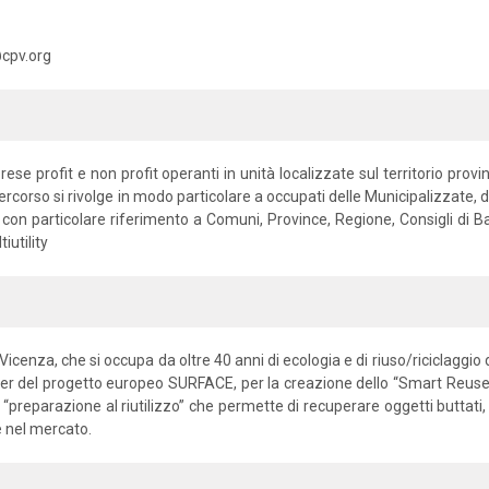
@cpv.org
ese profit e non profit operanti in unità localizzate sul territorio provi
ercorso si rivolge in modo particolare a occupati delle Municipalizzate, degl
i con particolare riferimento a Comuni, Province, Regione, Consigli di Bac
iutility
enza, che si occupa da oltre 40 anni di ecologia e di riuso/riciclaggio dei
r del progetto europeo SURFACE, per la creazione dello “Smart Reuse P
 “preparazione al riutilizzo” che permette di recuperare oggetti buttati, c
ne nel mercato.