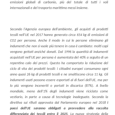
emissioni globali di carbonio, più del totale di tutti i voli
internazionali e del trasporto marittimo messi insieme.
Secondo l'Agenzia europea dell'ambiente, gli acquisti di prodotti
tessili nell'UE nel 2017 hanno generato circa 654 kg di emissioni di
CO2 per persona. Anche il modo in cui le persone eliminano gli
indumenti che non si vuole più tenere in casa è cambiato: molti capi
vengono gettati anziché donati. Dal 1996 la quantità di indumenti
acquistati nell'UE per persona è aumentata del 40% a seguito di un
repentino calo dei prezzi. Questo ha comportato la riduzione del
ciclo di vita dei prodotti tessili: i cittadini europei consumano ogni
anno quasi 26 kg di prodotti tessili e ne smaltiscono circa 11 kg. Gli
indumenti usati possono essere esportati al di fuori dell'UE, ma per
lo più vengono inceneriti o portati in discarica (87%). A livello
mondiale, meno dell'1% degli indumenti viene riciclato come
vestiario, in parte a causa di tecnologie inadeguate. Secondo la
direttiva sui rifiuti approvata dal Parlamento europeo nel 2018
i
paesi dell'UE saranno obbligati a provvedere alla raccolta
differenziata dei tessili entro il 2025
. La nuova strategia della