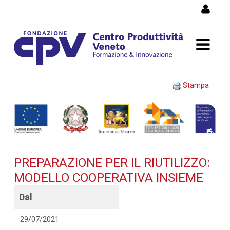
Salta al Contenuto
PREPARAZIONE PER IL
Stampa
RIUTILIZZO: MODELLO
COOPERATIVA INSIEME -
Dettaglio corso di
PREPARAZIONE PER IL RIUTILIZZO:
formazione
MODELLO COOPERATIVA INSIEME
Dal
29/07/2021