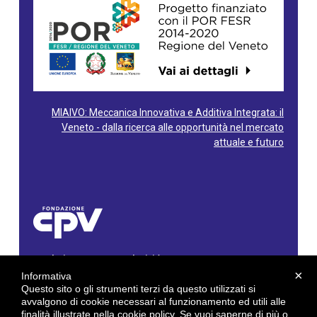
MIAIVO: Meccanica Innovativa e Additiva Integrata: il
Veneto - dalla ricerca alle opportunità nel mercato
attuale e futuro
Fondazione Centro Produttività Veneto
Via Gioacchino Rossini, 60 - 36100 Vicenza - Italy
×
Informativa
Tel. 0444/960500 - Fax 0444/1932220
Questo sito o gli strumenti terzi da questo utilizzati si
C.F. e P. IVA: 02429800242
avvalgono di cookie necessari al funzionamento ed utili alle
finalità illustrate nella cookie policy. Se vuoi saperne di più o
E-mail:
info@cpv.org